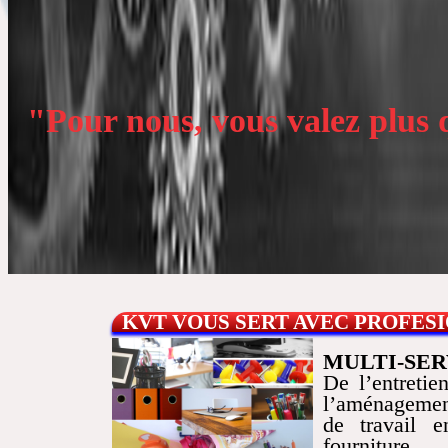
Pour nous, vous valez plus q
KVT VOUS SERT AVEC PROFES
MULTI-SER
De l’entreti
l’aménagemen
de travail e
fournitur